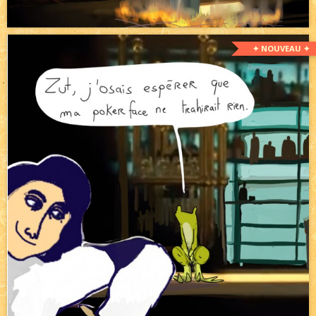
✦ NOUVEAU ✦