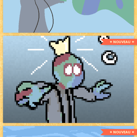
✦ NOUVEAU ✦
✦ NOUVEAU ✦