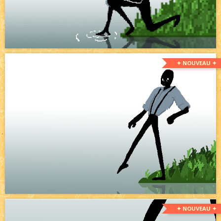
✦ NOUVEAU ✦
✦ NOUVEAU ✦