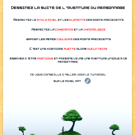
Pique-nique d'été
NEW
Avatar, le dessin d'un autre maître
NEW
Beyond the cliff (suite)
NEW
On retape les miniatures de l'accueil
NEW