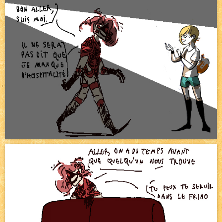
Pique-nique d'été
NEW
Avatar, le dessin d'un autre maître
NEW
Beyond the cliff (suite)
NEW
On retape les miniatures de l'accueil
NEW