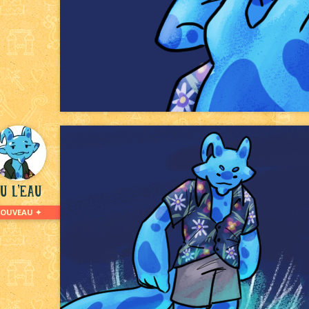
u L'eau
NOUVEAU ✦