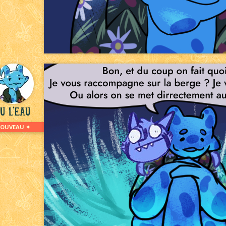
u L'eau
NOUVEAU ✦