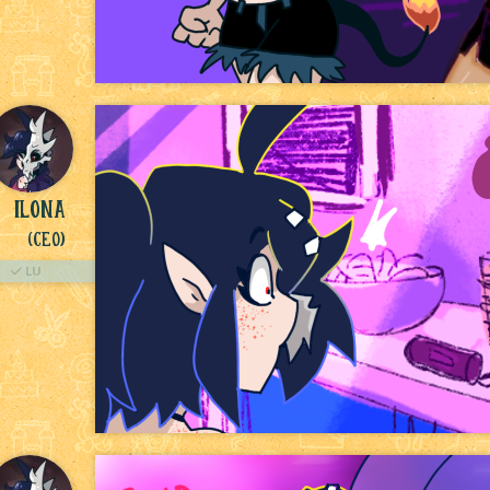
Ilona
(Ceo)
LU