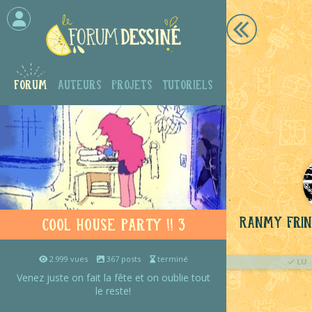
Forum
Auteurs
Projets
Tutoriels
Ranmy Fri
Cool House Party !! 3
2.999 vues
367 posts
terminé
LU
Venez juste on fait la fête et on oublie tout
le reste!