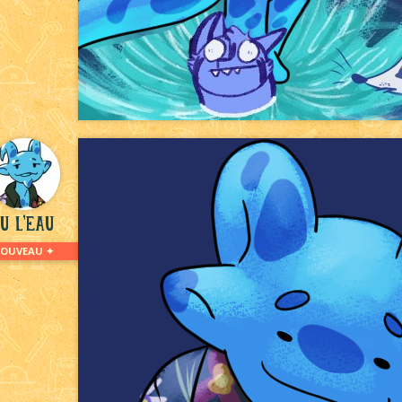
u L'eau
NOUVEAU ✦