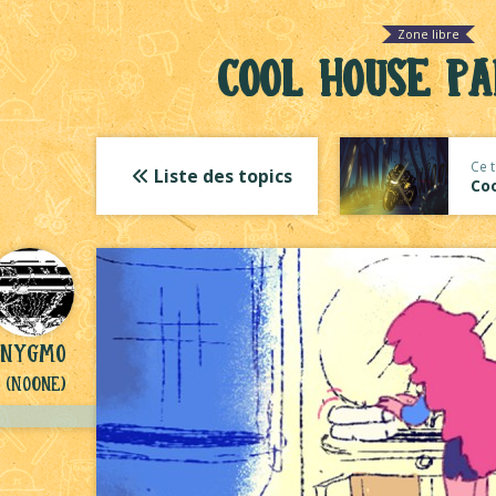
Zone libre
Cool House Pa
Ce t
Liste des topics
Coo
nnygmo
(NoOne)