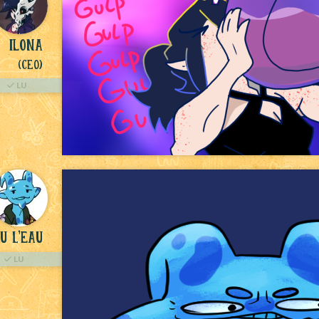
Ilona
(Ceo)
LU
u L'eau
LU