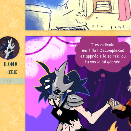
Ilona
(Ceo)
LU