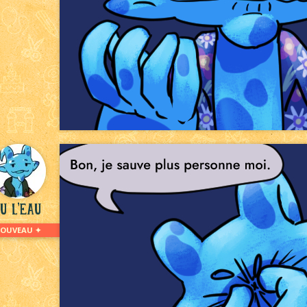
u L'eau
NOUVEAU ✦