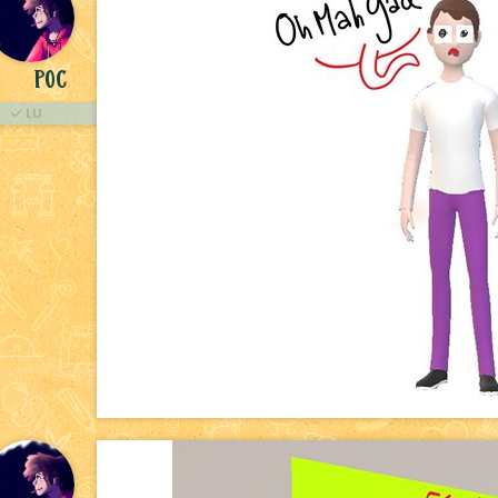
Poc
LU