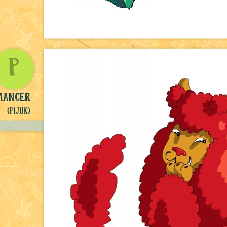
P
mancer
(Pijuk)