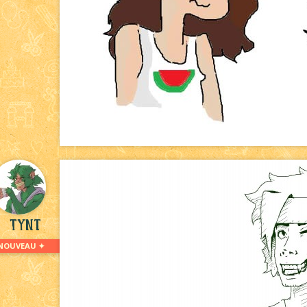
Tynt
NOUVEAU ✦