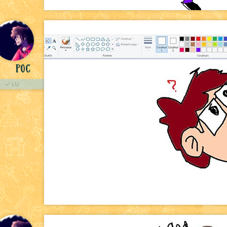
Poc
LU