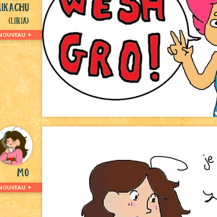
ikachu
(Liria)
NOUVEAU ✦
Mo
NOUVEAU ✦