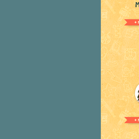
M
✦ 
✦ 