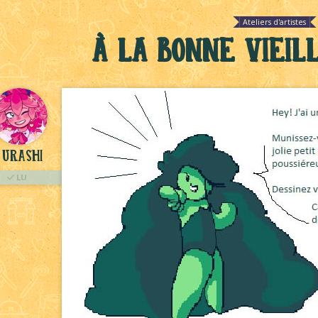
Ateliers d'artistes
à la bonne vieil
Urashi
LU