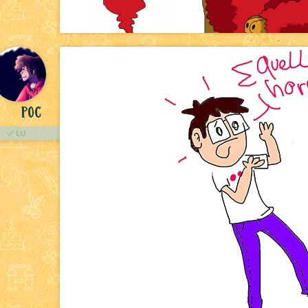
Poc
LU