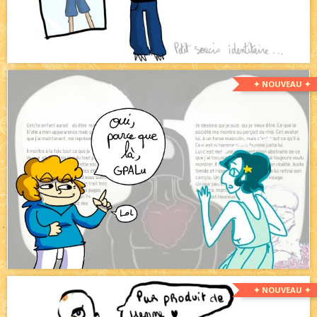
✦ NOUVEAU ✦
✦ NOUVEAU ✦