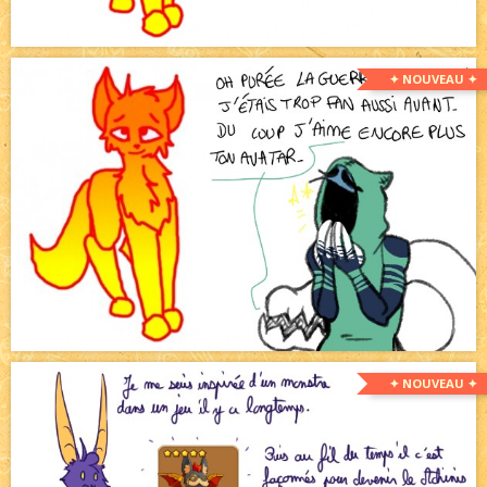
✦ NOUVEAU ✦
✦ NOUVEAU ✦