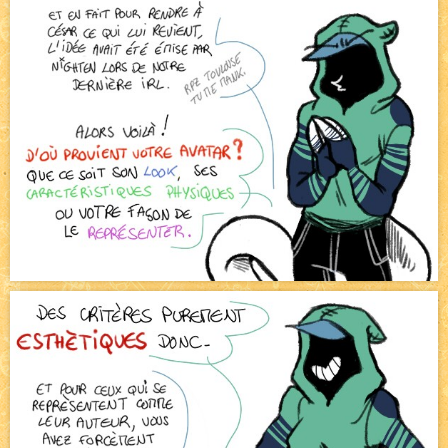
Pique-nique d'été
NEW
Avatar, le dessin d'un autre maître
NEW
Beyond the cliff (suite)
NEW
On retape les miniatures de l'accueil
NEW