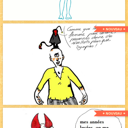
✦ NOUVEAU ✦
✦ NOUVEAU ✦