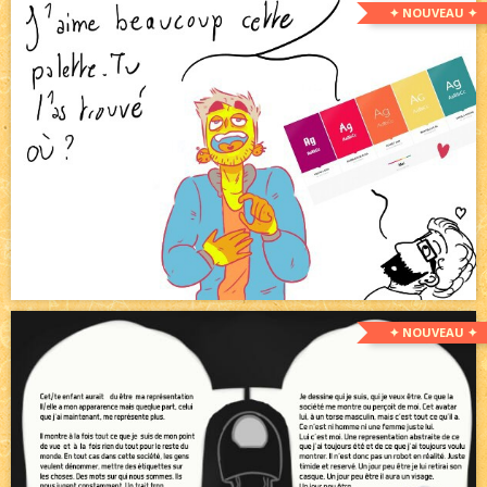
✦ NOUVEAU ✦
✦ NOUVEAU ✦