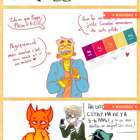
✦ NOUVEAU ✦
✦ NOUVEAU ✦