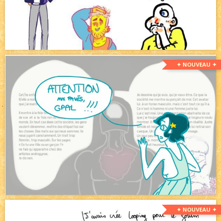
✦ NOUVEAU ✦
✦ NOUVEAU ✦