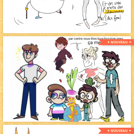
✦ NOUVEAU ✦
✦ NOUVEAU ✦