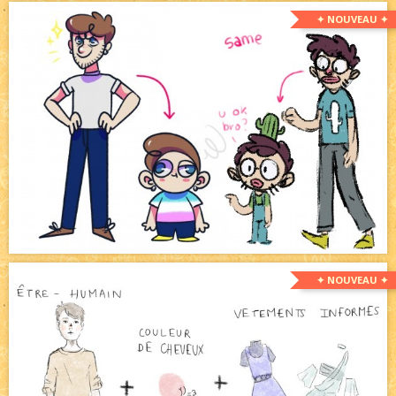
✦ NOUVEAU ✦
✦ NOUVEAU ✦