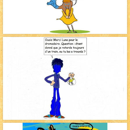
Pique-nique d'été
NEW
Avatar, le dessin d'un autre maître
NEW
Beyond the cliff (suite)
NEW
On retape les miniatures de l'accueil
NEW
Le Jeu du Trône II – Après l'explosion
NEW
Le Jeu du Trône – Généalogie
NEW