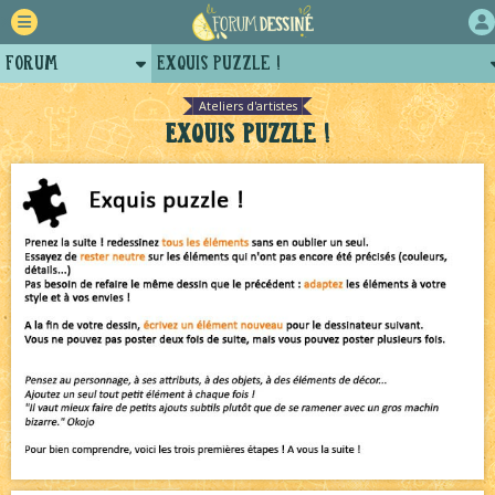
Forum
Exquis puzzle !
Retour
Le Jeu du Trône New Romance – 19h
NEW
Ateliers d'artistes
Exquis puzzle !
Auteurs
Le Jeu du Trône New Romance – Généalogie
NEW
Projets
Canapé rose
NEW
Tutoriels
Décors et coulisses
NEW
Tomodachi loves - part.2
NEW
Bienvenue aux nouvell.eaux !
NEW
Bavardages
NEW
Bazar
NEW
Le Jeu du Trône – Fanarts
NEW
Échecs
NEW
Le Château Noir - Coulisses
NEW