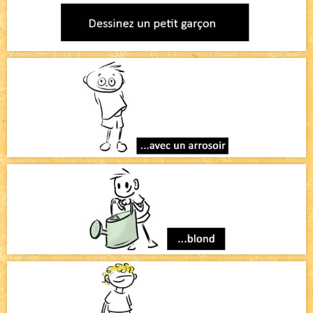
Pique-nique d'été
NEW
Avatar, le dessin d'un autre maître
NEW
Beyond the cliff (suite)
NEW
On retape les miniatures de l'accueil
NEW
Le Jeu du Trône II – Après l'explosion
NEW
Le Jeu du Trône – Généalogie
NEW