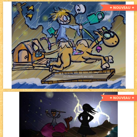
✦ NOUVEAU ✦
✦ NOUVEAU ✦