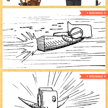
✦ NOUVEAU ✦
✦ NOUVEAU ✦