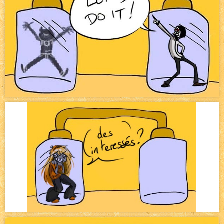
Pique-nique d'été
NEW
Avatar, le dessin d'un autre maître
NEW
Beyond the cliff (suite)
NEW
On retape les miniatures de l'accueil
NEW
Le Jeu du Trône II – Après l'explosion
NEW
Le Jeu du Trône – Généalogie
NEW