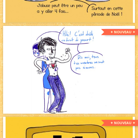
✦ NOUVEAU ✦
✦ NOUVEAU ✦