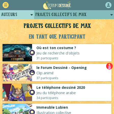
Auteurs
Projets collectifs de Max
Retour
Profil de max
Projets collectifs de Max
Forum
Posts de max
En tant que participant
Projets
Arènes de max
Où est ton costume ?
Tutoriels
Jeu de recherche d'objets
31 participants
le Forum Dessiné - Opening
Clip animé
37 participants
Le téléphone dessiné 2020
Jeu du téléphone arabe
34 participants
Immeuble Lubien
Illustration collective