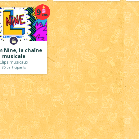
9
ans
 Nine, la chaîne
musicale
Clips musicaux
85 participants