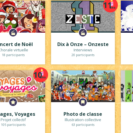
11
ans
ncert de Noël
Dix à Onze – Onzeste
horale virtuelle
Interviews
18 participants
20 participants
10
ans
ages, Voyages
Photo de classe
Projet collectif
Illustration collective
105 participants
63 participants