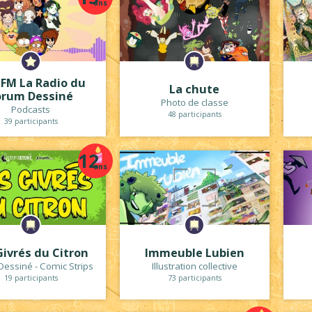
ans
 FM La Radio du
La chute
orum Dessiné
Photo de classe
Podcasts
48 participants
39 participants
12
ans
Givrés du Citron
Immeuble Lubien
essiné - Comic Strips
Illustration collective
19 participants
73 participants