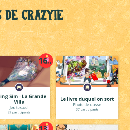
s de Crazyie
16
ans
ing Sim - La Grande
Le livre duquel on sort
Villa
Photo de classe
Jeu textuel
37 participants
29 participants
13