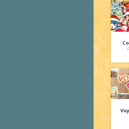
Co
C
Voy