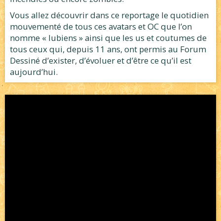
Vous allez découvrir dans ce reportage le quotidien
mouvementé de tous ces avatars et OC que l’on
nomme « lubiens » ainsi que les us et coutumes de
tous ceux qui, depuis 11 ans, ont permis au Forum
Dessiné d’exister, d’évoluer et d’être ce qu’il est
aujourd’hui.