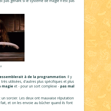
est pas gênant si le système de magie n'est pas
sa
 ressemblerait à de la programmation
. Il y
très utilisées, d'autres plus spécifiques et plus
a magie
et - pour un sort complexe -
pas mal
t un sorcier. Les deux ont mauvaise réputation
 fait, et on les envoie au bûcher quand ils font