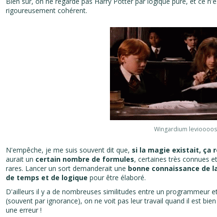
Bien sûr, on ne regarde pas Harry Potter par logique pure, et ce n'
rigoureusement cohérent.
Wingardium levioooo
N'empêche, je me suis souvent dit que,
si la magie existait, ça
aurait un
certain nombre de formules
, certaines très connues et 
rares. Lancer un sort demanderait une
bonne connaissance de l
de temps et de logique
pour être élaboré.
D'ailleurs il y a de nombreuses similitudes entre un programmeur e
(souvent par ignorance), on ne voit pas leur travail quand il est bien
une erreur !