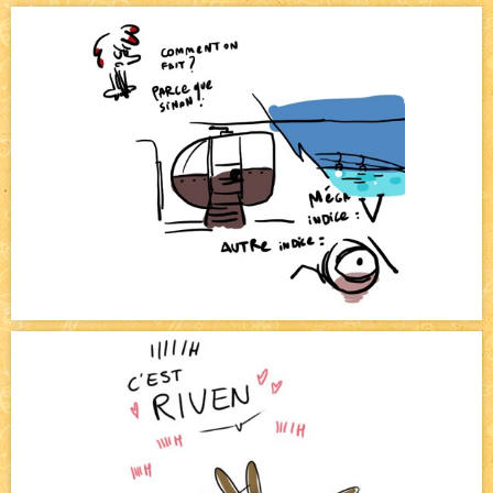
Bienvenue aux nouvell.eaux !
NEW
Bazar
NEW
Beyond the cliff (suite)
NEW
On retape les miniatures de l'accueil
NEW