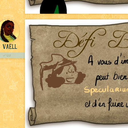
Vaëll
LU