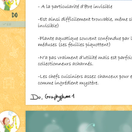
Do
LU