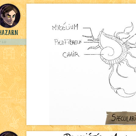
hazarn
LU