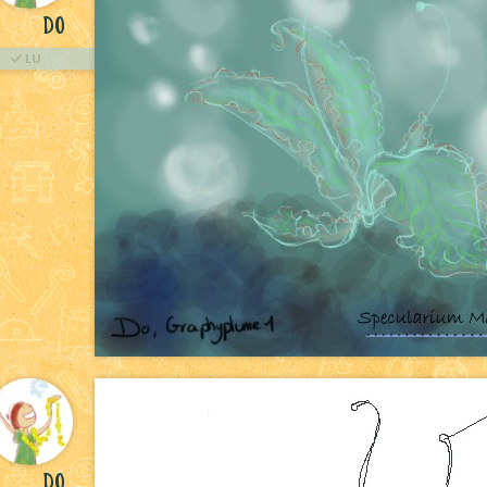
Do
LU
Do