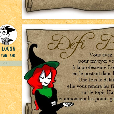
L0una
Nyarlah)
LU