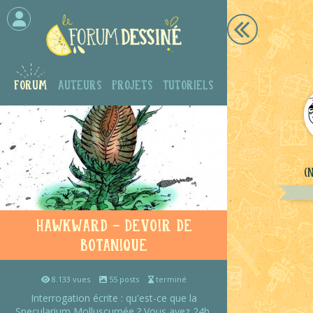
Forum
Auteurs
Projets
Tutoriels
(
Hawkward - Devoir de
botanique
8.133 vues
55 posts
terminé
Interrogation écrite : qu'est-ce que la
Specularium Molluscumée ? Vous avez 24h.