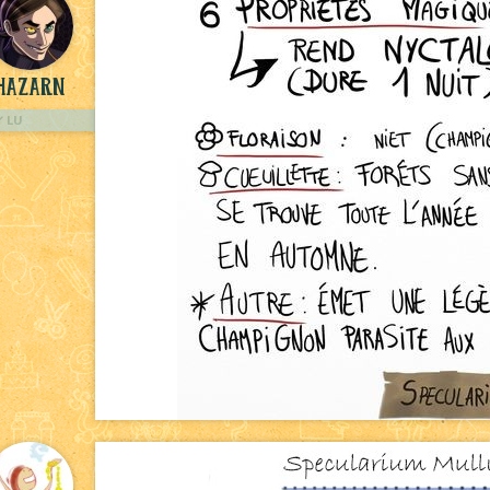
hazarn
LU