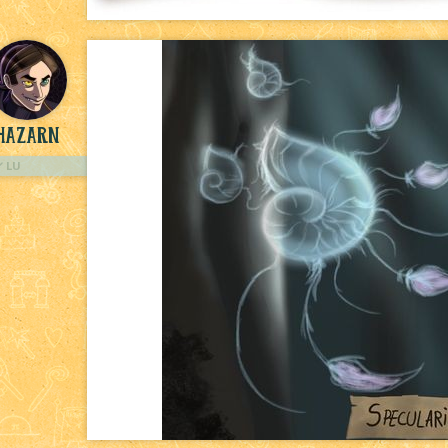
hazarn
LU