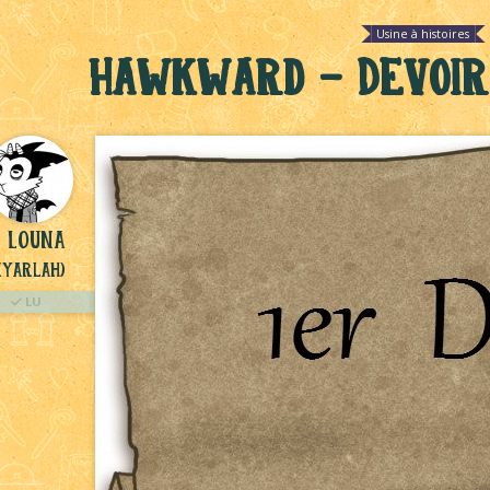
Usine à histoires
Hawkward - Devoir 
L0una
Nyarlah)
LU