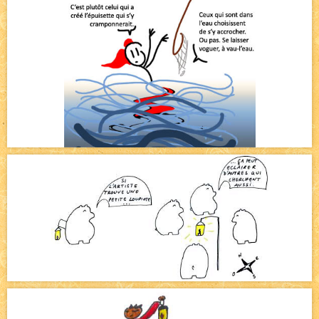
Pique-nique d'été
NEW
Avatar, le dessin d'un autre maître
NEW
Beyond the cliff (suite)
NEW
On retape les miniatures de l'accueil
NEW