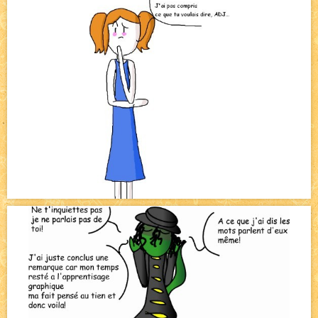
Pique-nique d'été
NEW
Avatar, le dessin d'un autre maître
NEW
Beyond the cliff (suite)
NEW
On retape les miniatures de l'accueil
NEW
Le Jeu du Trône II – Après l'explosion
NEW
Le Jeu du Trône – Généalogie
NEW