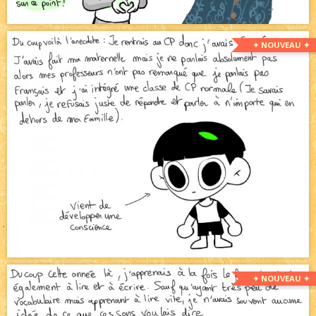
✦ NOUVEAU ✦
✦ NOUVEAU ✦