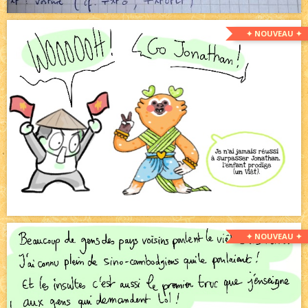
✦ NOUVEAU ✦
✦ NOUVEAU ✦