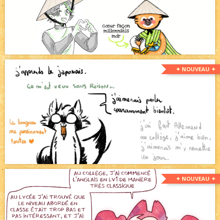
✦ NOUVEAU ✦
✦ NOUVEAU ✦