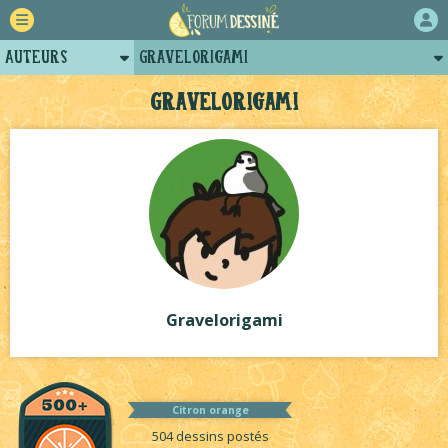
Auteurs
Gravelorigami
Retour
Posts de gravelorigami
Gravelorigami
Forum
Arènes de gravelorigami
Projets
Projets collectifs de gravelorigami
Tutoriels
Gravelorigami
Citron orange
504 dessins postés