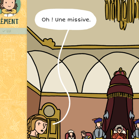
lément
LU