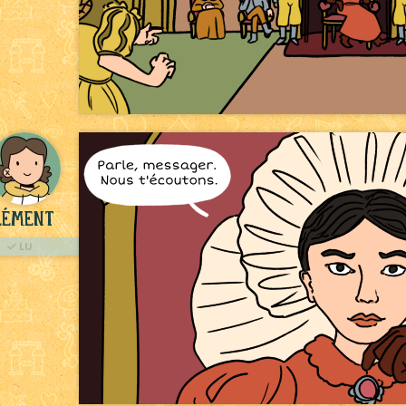
lément
LU