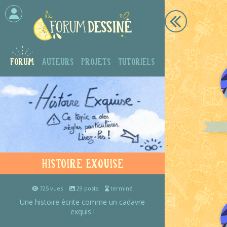
Forum
Auteurs
Projets
Tutoriels
Histoire Exquise
725 vues
29 posts
terminé
Une histoire écrite comme un cadavre
exquis !