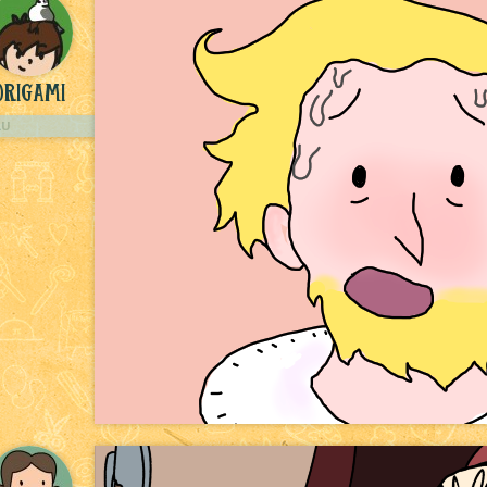
rigami
LU