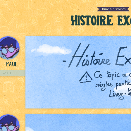
Usine à histoires
Histoire Ex
Paul
LU