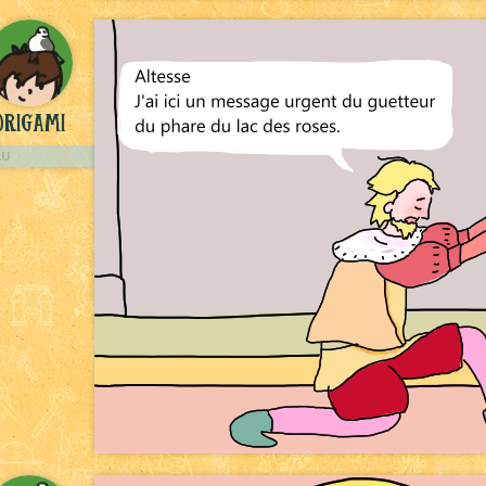
rigami
LU