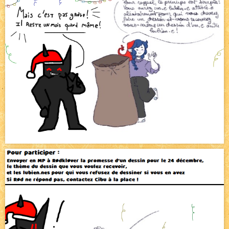
Pique-nique d'été
NEW
Avatar, le dessin d'un autre maître
NEW
Beyond the cliff (suite)
NEW
On retape les miniatures de l'accueil
NEW
Le Jeu du Trône II – Après l'explosion
NEW
Le Jeu du Trône – Généalogie
NEW