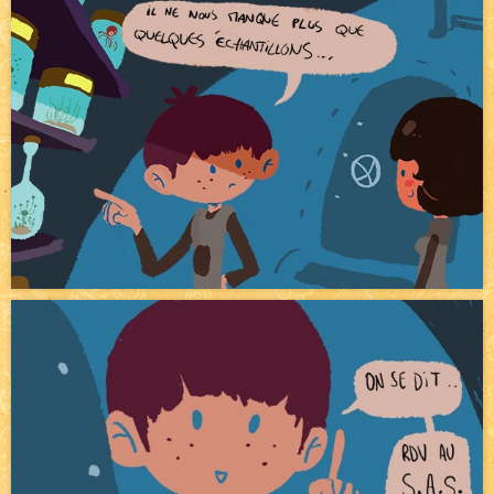
Pique-nique d'été
NEW
Avatar, le dessin d'un autre maître
NEW
Beyond the cliff (suite)
NEW
On retape les miniatures de l'accueil
NEW
Le Jeu du Trône II – Après l'explosion
NEW
Le Jeu du Trône – Généalogie
NEW