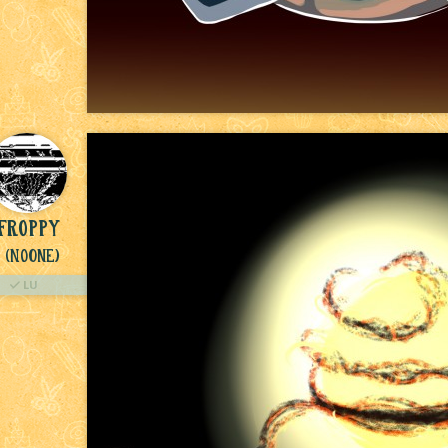
Froppy
(NoOne)
LU