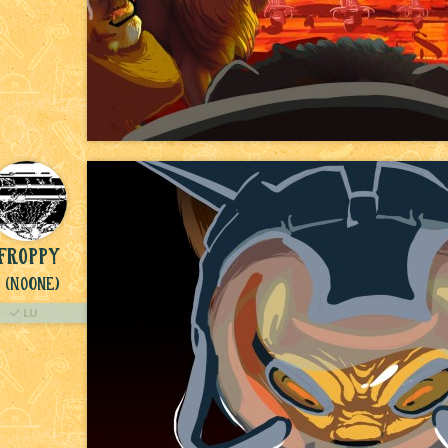
Froppy
(NoOne)
LU