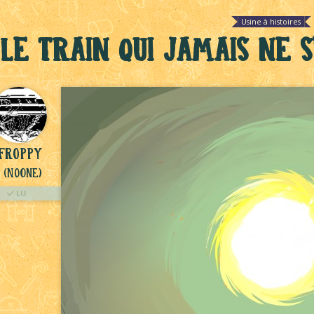
Usine à histoires
Le train qui jamais ne s
Froppy
(NoOne)
LU