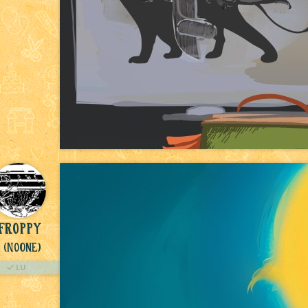
Froppy
(NoOne)
LU