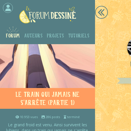
Forum
Auteurs
Projets
Tutoriels
Le train qui jamais ne
s'arrête (partie 1)
10.953 vues
286 posts
terminé
Le grand froid est venu. Ainsi survivent les
lubiens, dans un train qui jamais ne s'arrête.