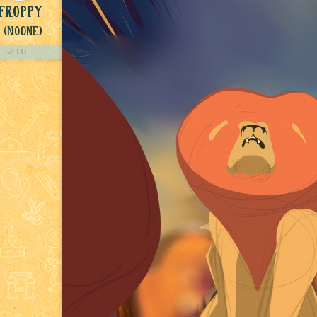
Froppy
(NoOne)
LU