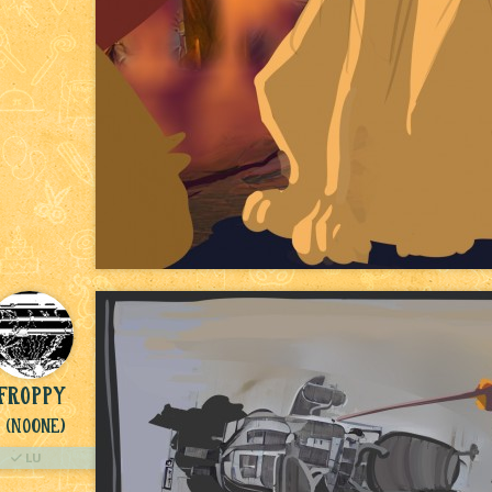
Froppy
(NoOne)
LU