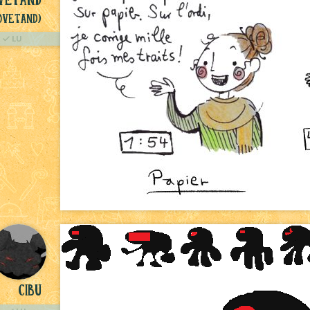
øvetand)
LU
Cibu