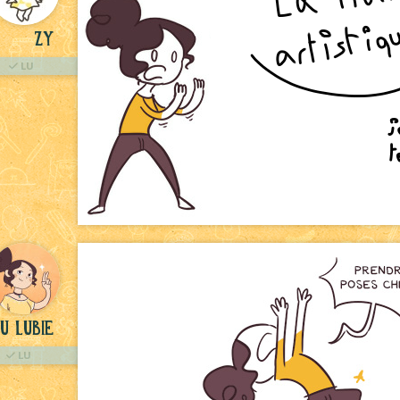
Zy
LU
u Lubie
LU