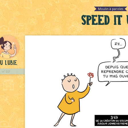
Moulin à paroles
Speed it 
u Lubie
LU