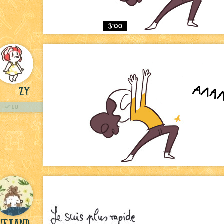
Zy
LU
vetand