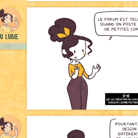
u Lubie
LU