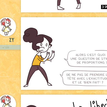
Zy
LU