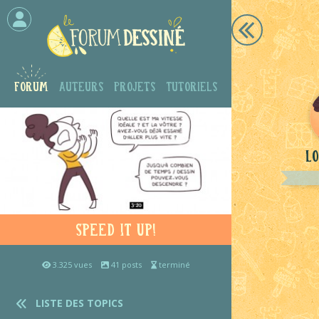
Forum
Auteurs
Projets
Tutoriels
Lo
Speed it up!
3.325 vues
41 posts
terminé
LISTE DES TOPICS