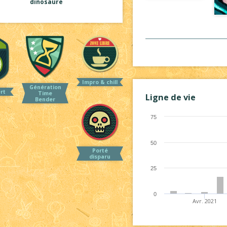
dinosaure
Impro & chill
Génération
ert
Time
Ligne de vie
Bender
75
50
Porté
disparu
25
0
Avr. 2021