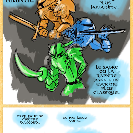
Pique-nique d'été
NEW
Avatar, le dessin d'un autre maître
NEW
Beyond the cliff (suite)
NEW
On retape les miniatures de l'accueil
NEW
Le Jeu du Trône II – Après l'explosion
NEW
Le Jeu du Trône – Généalogie
NEW