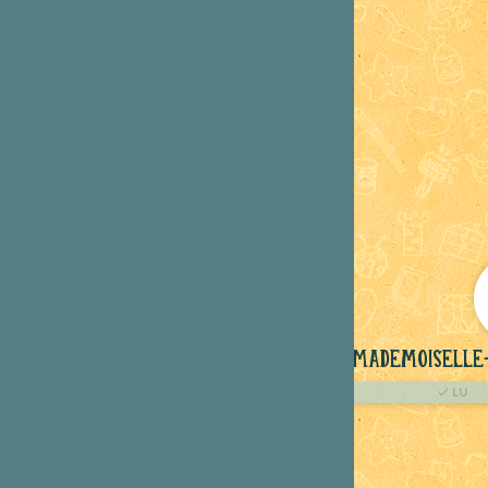
Mademoiselle
LU