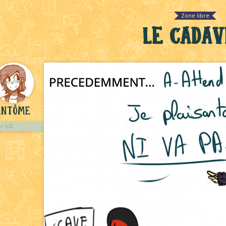
Zone libre
Le cada
antôme
LU