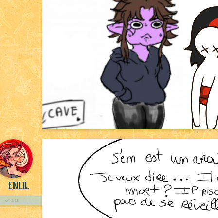
Enlil
LU