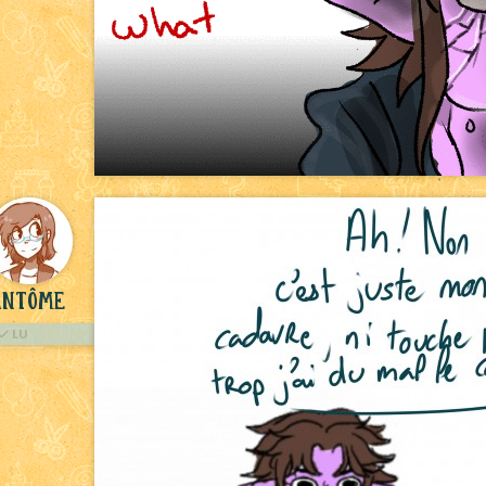
antôme
LU