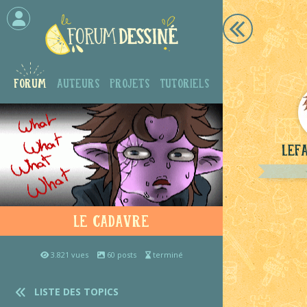
Forum
Auteurs
Projets
Tutoriels
LeF
Le cadavre
3.821 vues
60 posts
terminé
LISTE DES TOPICS