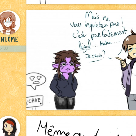
antôme
LU