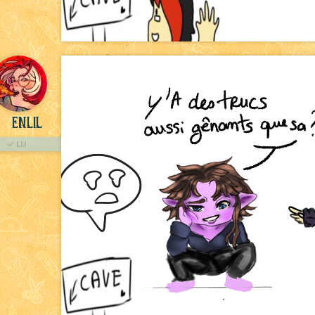
Enlil
LU