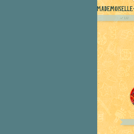
Mademoiselle
LU