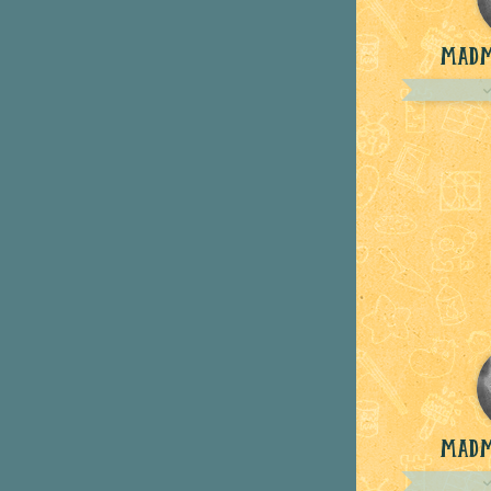
Mad
Mad