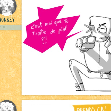
Monkey
LU