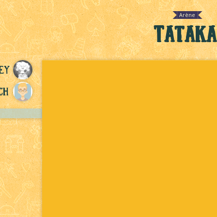
Arène
Tataka
ey
ch
U