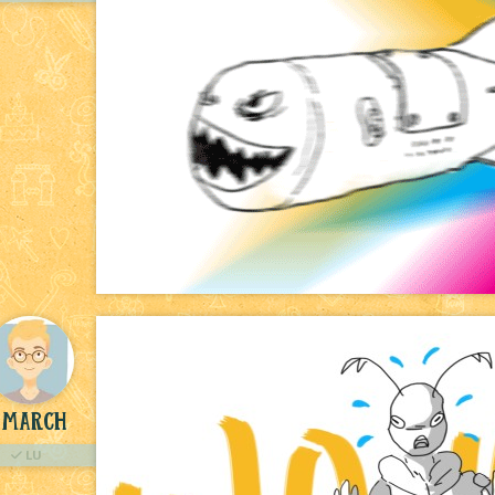
March
LU