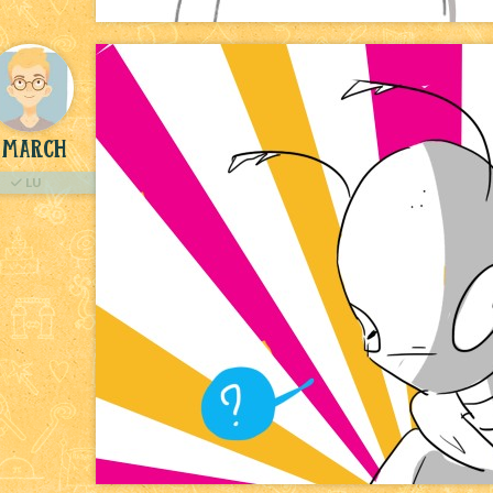
March
LU