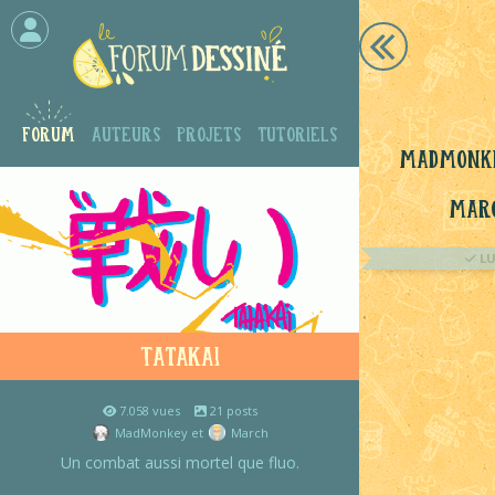
Forum
Auteurs
Projets
Tutoriels
MadMonk
Mar
L
Tatakai
7.058 vues
21 posts
MadMonkey et
March
Un combat aussi mortel que fluo.