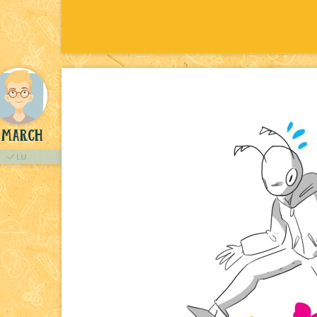
March
LU