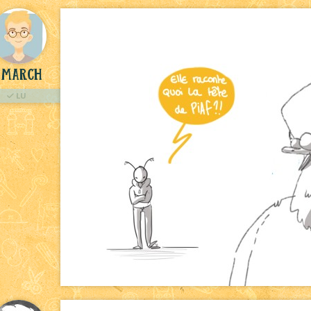
March
LU