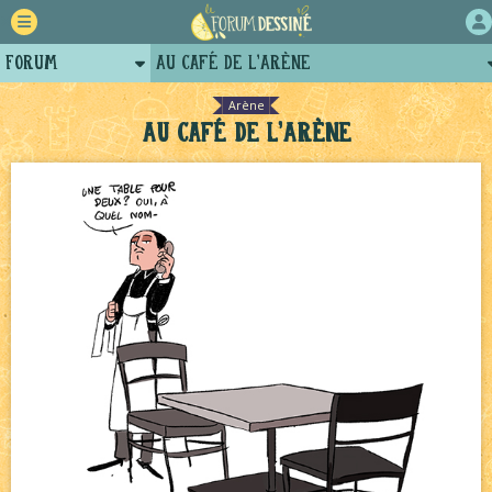
Forum
Au Café de l'Arène
Retour
Le Jeu du Trône New Romance – Généalogie
NEW
Arène
Au Café de l'Arène
Auteurs
Le Jeu du Trône New Romance – 19h
NEW
Projets
Le Château Noir - Coulisses
NEW
Tutoriels
Le Jeu du Trône – Fanarts
NEW
Bavardages
NEW
Échecs
NEW
Décors et coulisses
NEW
Avatar, le dessin d'un autre maître
NEW
Pique-nique d'été
NEW
Canapé rose
NEW
Tomodachi loves - part.2
NEW