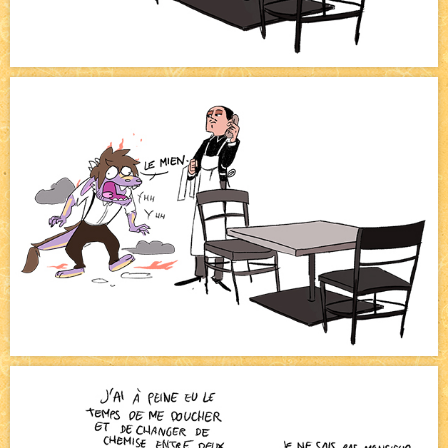
Bienvenue aux nouvell.eaux !
NEW
Bazar
NEW
Beyond the cliff (suite)
NEW
On retape les miniatures de l'accueil
NEW