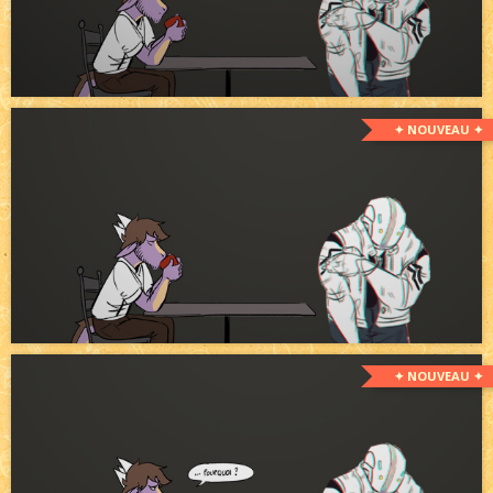
✦ NOUVEAU ✦
✦ NOUVEAU ✦