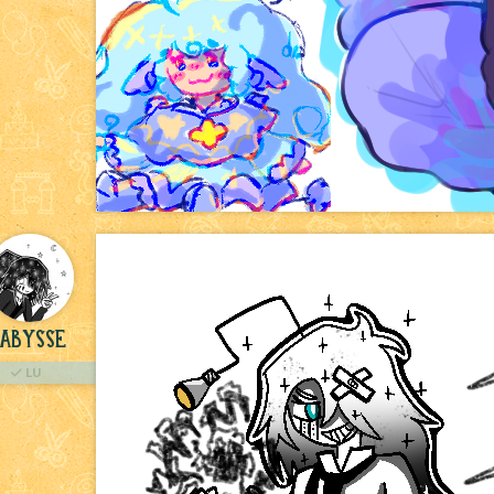
Abysse
LU