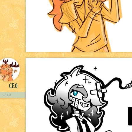
Ceo
LU