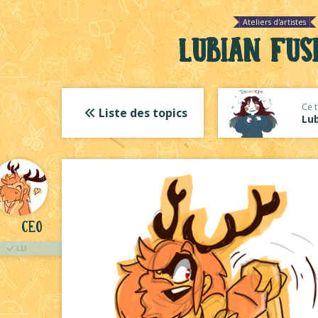
Ateliers d'artistes
Lubian fus
Ce t
Liste des topics
Lub
Ceo
LU