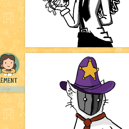
lément
LU