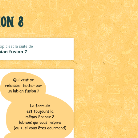
ion 8
opic est la suite de
ian fusion 7