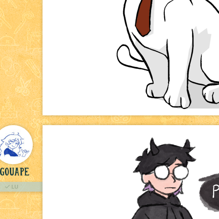
Gouape
LU