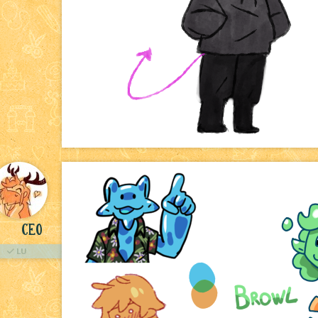
Ceo
LU