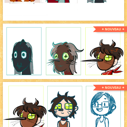
✦ NOUVEAU ✦
✦ NOUVEAU ✦