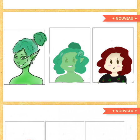
✦ NOUVEAU ✦
✦ NOUVEAU ✦