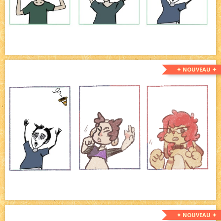
✦ NOUVEAU ✦
✦ NOUVEAU ✦