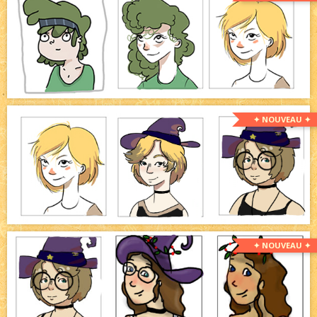
✦ NOUVEAU ✦
✦ NOUVEAU ✦