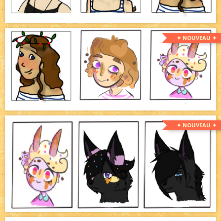
✦ NOUVEAU ✦
✦ NOUVEAU ✦