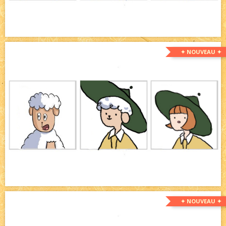
✦ NOUVEAU ✦
✦ NOUVEAU ✦