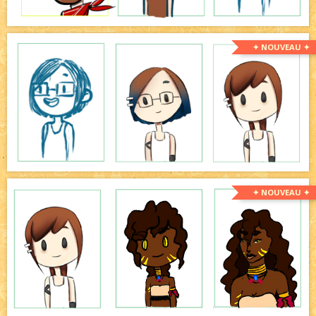
✦ NOUVEAU ✦
✦ NOUVEAU ✦