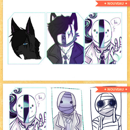
✦ NOUVEAU ✦
✦ NOUVEAU ✦