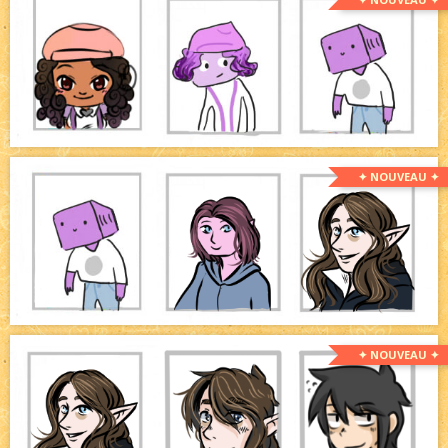
✦ NOUVEAU ✦
✦ NOUVEAU ✦