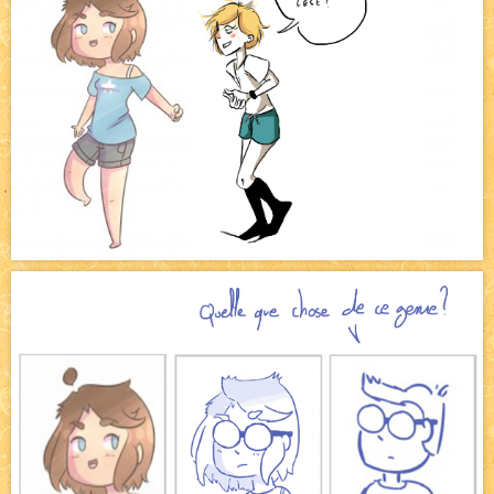
Bienvenue aux nouvell.eaux !
NEW
Avatar, le dessin d'un autre maître
NEW
Beyond the cliff (suite)
NEW
On retape les miniatures de l'accueil
NEW
Le Jeu du Trône II – Après l'explosion
NEW
Le Jeu du Trône – Généalogie
NEW