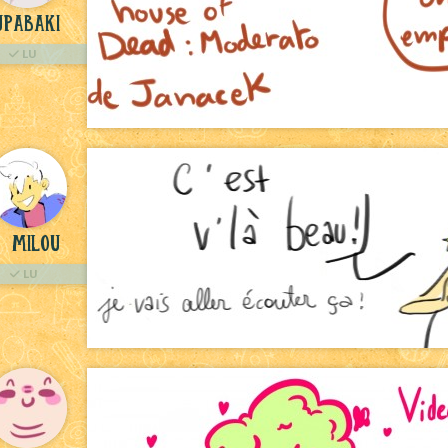
upabaki
LU
milou
LU