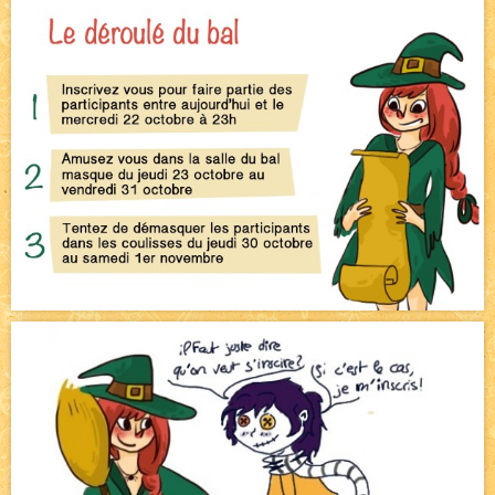
Bienvenue aux nouvell.eaux !
NEW
Bazar
NEW
Beyond the cliff (suite)
NEW
On retape les miniatures de l'accueil
NEW