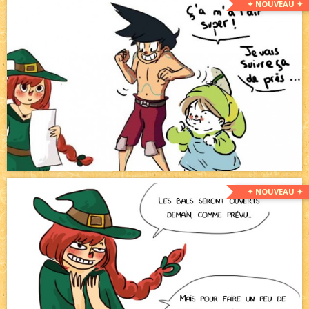
✦ NOUVEAU ✦
✦ NOUVEAU ✦