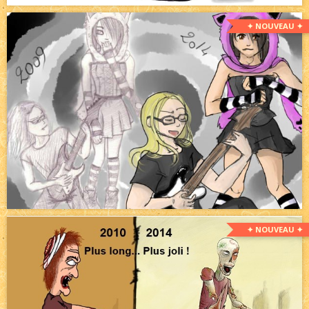
✦ NOUVEAU ✦
✦ NOUVEAU ✦