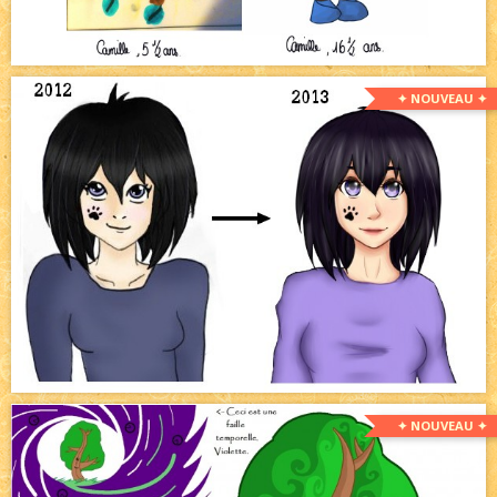
✦ NOUVEAU ✦
✦ NOUVEAU ✦