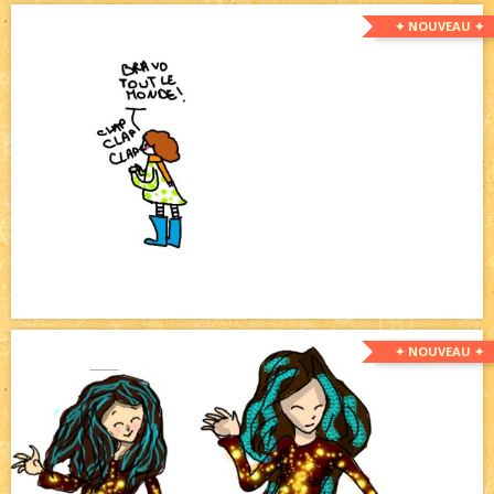
✦ NOUVEAU ✦
✦ NOUVEAU ✦