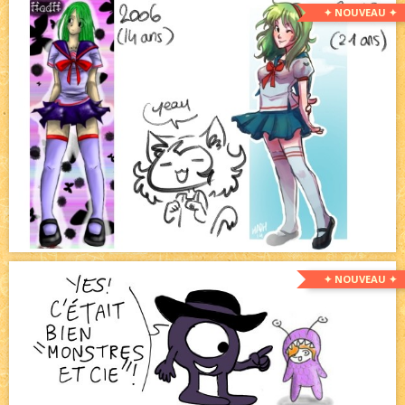
✦ NOUVEAU ✦
✦ NOUVEAU ✦