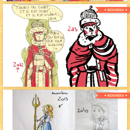
✦ NOUVEAU ✦
✦ NOUVEAU ✦