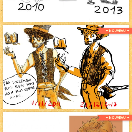
✦ NOUVEAU ✦
✦ NOUVEAU ✦