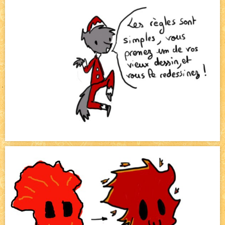
Pique-nique d'été
NEW
Avatar, le dessin d'un autre maître
NEW
Beyond the cliff (suite)
NEW
On retape les miniatures de l'accueil
NEW
Le Jeu du Trône II – Après l'explosion
NEW
Le Jeu du Trône – Généalogie
NEW