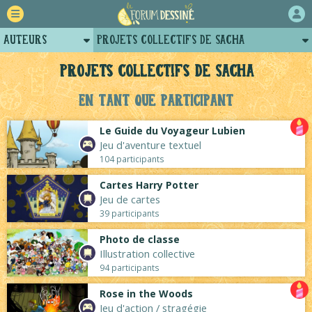
Auteurs
Projets collectifs de Sacha
Retour
Profil de sacha
Projets collectifs de Sacha
Forum
Posts de sacha
En tant que participant
Projets
Arènes de sacha
Le Guide du Voyageur Lubien
Tutoriels
Jeu d'aventure textuel
104 participants
Cartes Harry Potter
Jeu de cartes
39 participants
Photo de classe
Illustration collective
94 participants
Rose in the Woods
Jeu d'action / stragégie