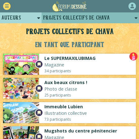
Auteurs
Projets collectifs de Chava
Retour
Profil de chava
Projets collectifs de Chava
Forum
Posts de chava
En tant que participant
Projets
Arènes de chava
Le SUPERMAXILUBIMAG
Tutoriels
Magazine
34 participants
Aux beaux citrons !
Photo de classe
25 participants
Immeuble Lubien
Illustration collective
73 participants
Mugshots du centre pénitencier
Magazine