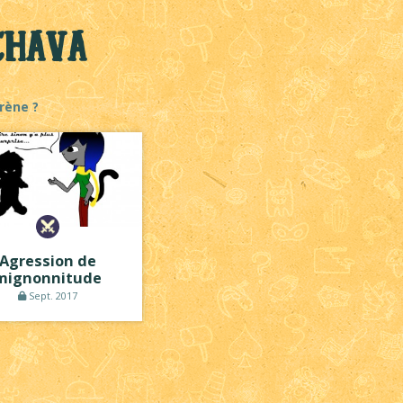
Chava
rène ?
Agression de
mignonnitude
Sept. 2017