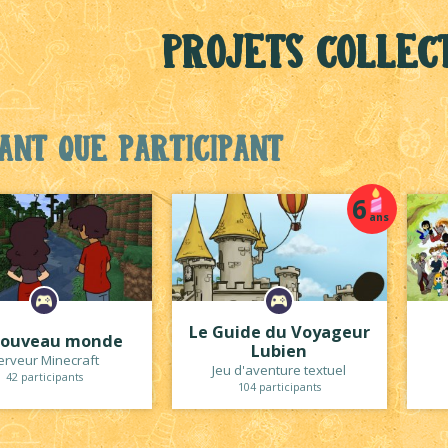
Projets collect
ant que participant
6
ans
Le Guide du Voyageur
nouveau monde
Lubien
erveur Minecraft
Jeu d'aventure textuel
42 participants
104 participants