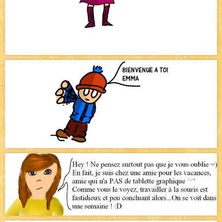
Bienvenue aux nouvell.eaux !
NEW
Bazar
NEW
Beyond the cliff (suite)
NEW
On retape les miniatures de l'accueil
NEW