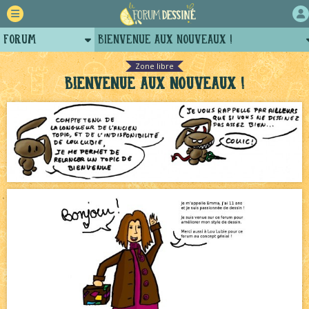
Forum
Bienvenue aux nouveaux !
Retour
Bavardages
NEW
Zone libre
Bienvenue aux nouveaux !
Auteurs
Le Jeu du Trône New Romance – 19h
NEW
Projets
Le Jeu du Trône New Romance – Généalogie
NEW
Tutoriels
Le Château Noir - Coulisses
NEW
Échecs
NEW
Le Jeu du Trône – Fanarts
NEW
Décors et coulisses
NEW
Avatar, le dessin d'un autre maître
NEW
Pique-nique d'été
NEW
Canapé rose
NEW
Tomodachi loves - part.2
NEW