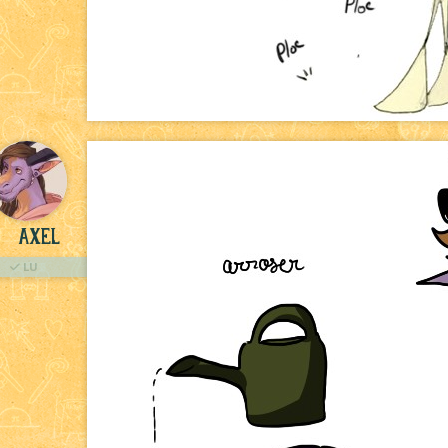
Axel
LU