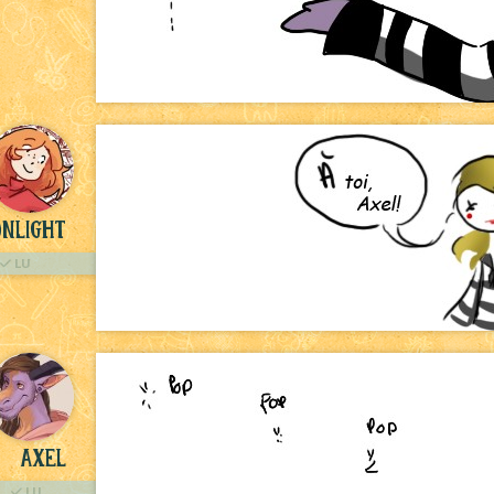
nlight
LU
Axel
LU