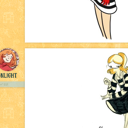
nlight
LU