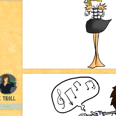
e Troll
LU