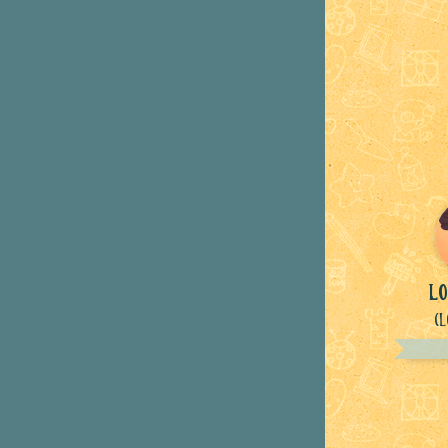
lo
(L