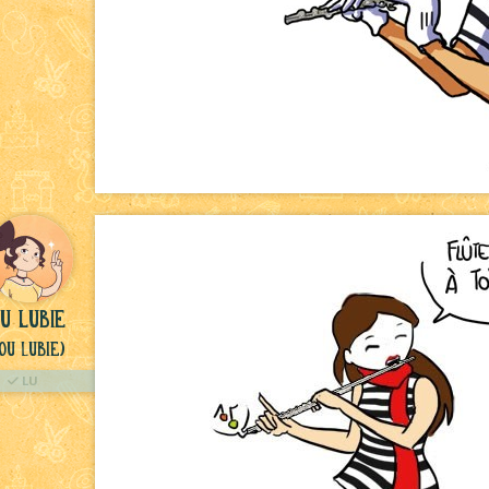
u lubie
ou Lubie)
LU