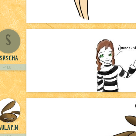
S
sascha
LU
aulapin