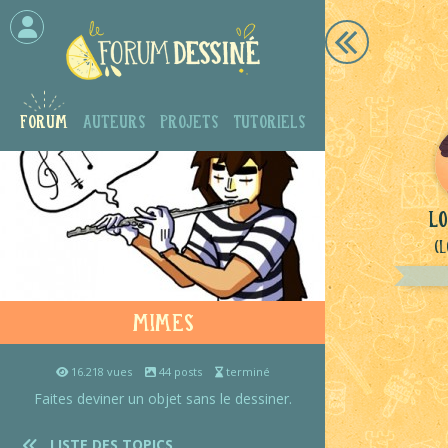
Forum
Auteurs
Projets
Tutoriels
lo
(L
Mimes
16.218 vues
44 posts
terminé
Faites deviner un objet sans le dessiner.
LISTE DES TOPICS