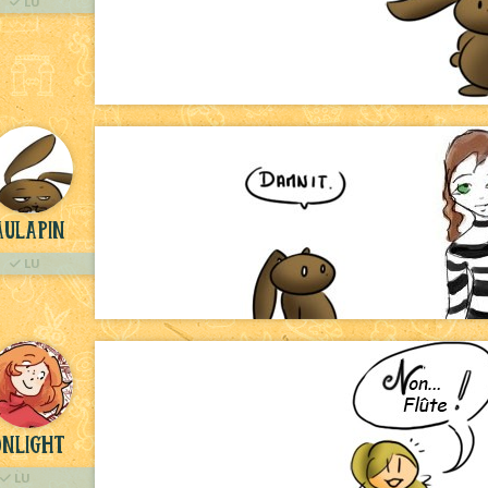
LU
aulapin
LU
nlight
LU