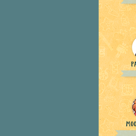
P
Moo