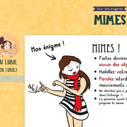
Tour des énigmes
Mimes
u lubie
ou Lubie)
LU