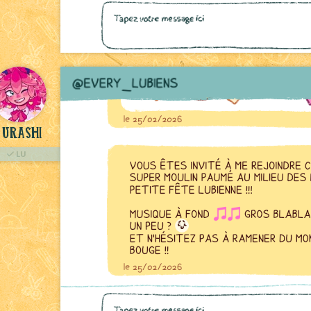
Urashi
LU