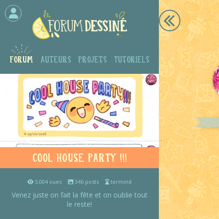
Forum
Auteurs
Projets
Tutoriels
Cool House Party !!!
5.004 vues
346 posts
terminé
Venez juste on fait la fête et on oublie tout
le reste!