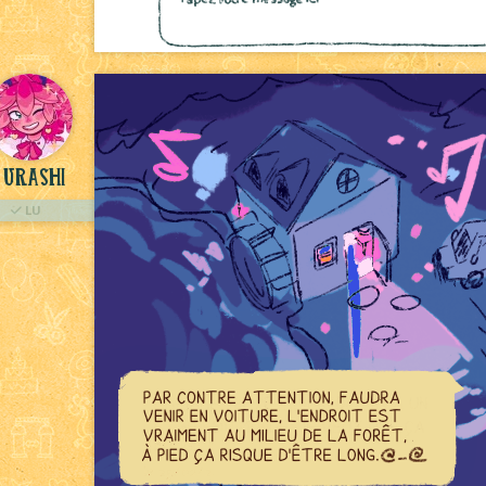
Urashi
LU