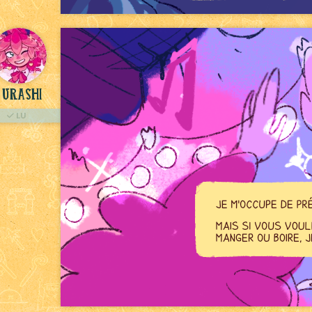
Urashi
LU