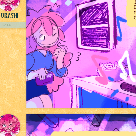
Urashi
LU