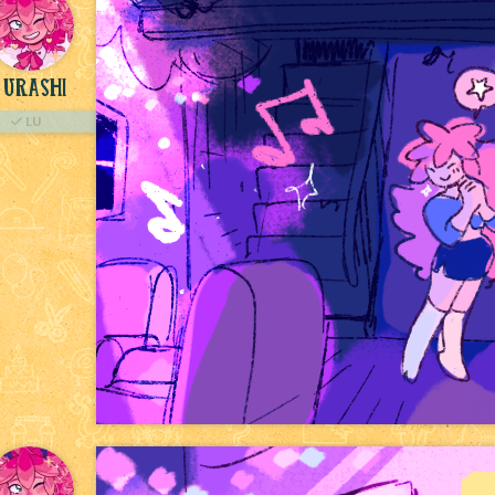
Urashi
LU