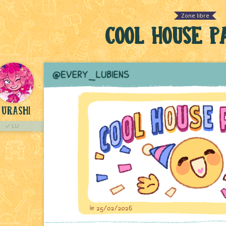
Zone libre
Cool House Pa
Urashi
LU