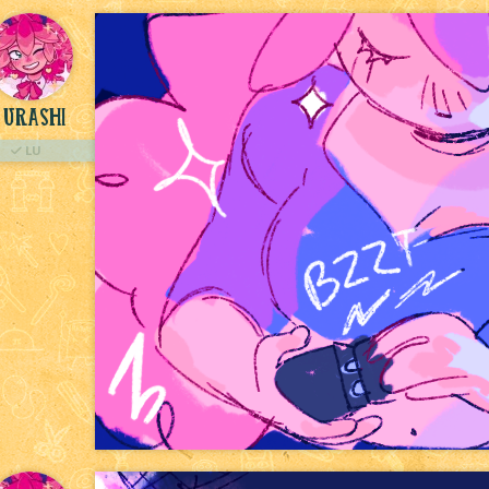
Urashi
LU