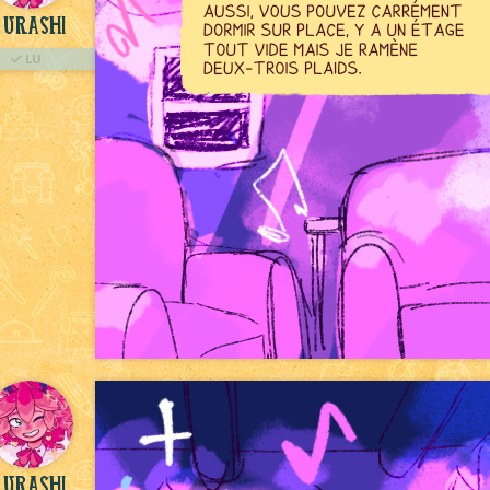
Urashi
LU
Urashi