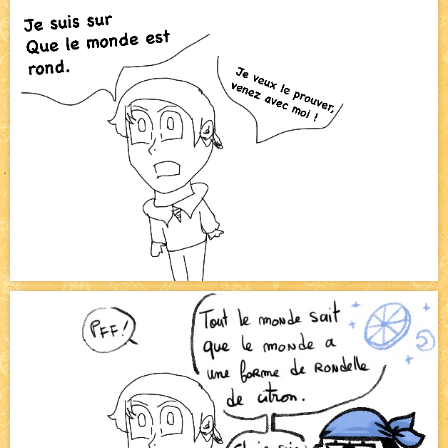
Bienvenue aux nouvell.eaux !
NEW
Bazar
NEW
Beyond the cliff (suite)
NEW
On retape les miniatures de l'accueil
NEW