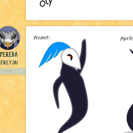
Pereda
(Freyja)
LU