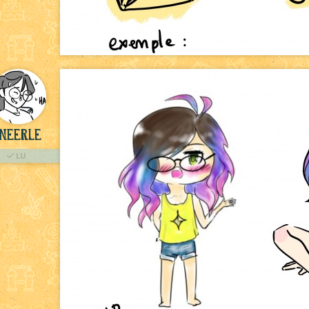
Neerle
LU