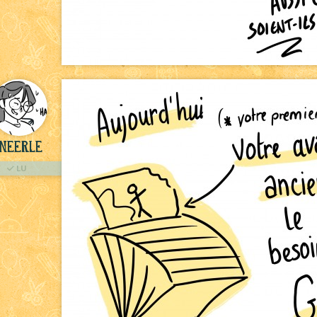
Neerle
LU