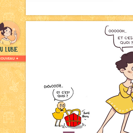
u Lubie
NOUVEAU ✦