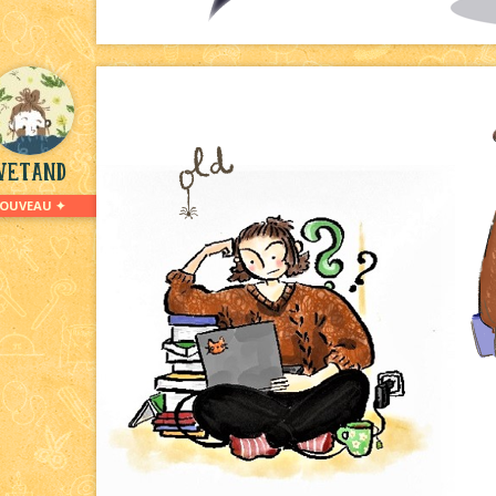
vetand
NOUVEAU ✦