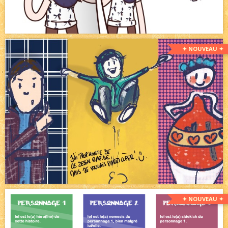
✦ NOUVEAU ✦
✦ NOUVEAU ✦