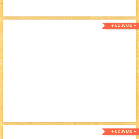
✦ NOUVEAU ✦
✦ NOUVEAU ✦