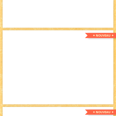
✦ NOUVEAU ✦
✦ NOUVEAU ✦