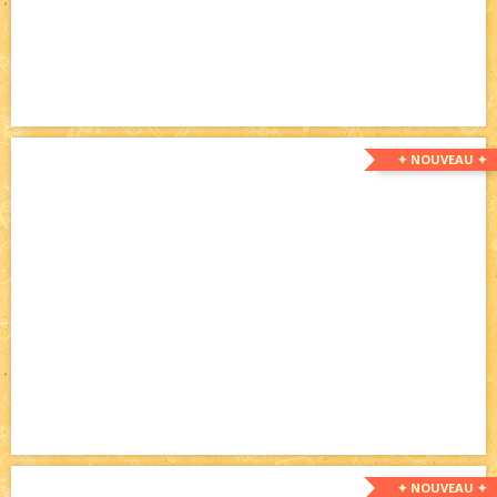
✦ NOUVEAU ✦
✦ NOUVEAU ✦