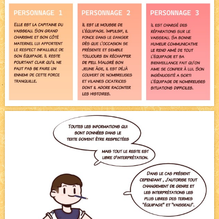
Pique-nique d'été
NEW
Avatar, le dessin d'un autre maître
NEW
Beyond the cliff (suite)
NEW
On retape les miniatures de l'accueil
NEW
Cool House Party !! 4
NEW