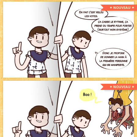
✦ NOUVEAU ✦
✦ NOUVEAU ✦