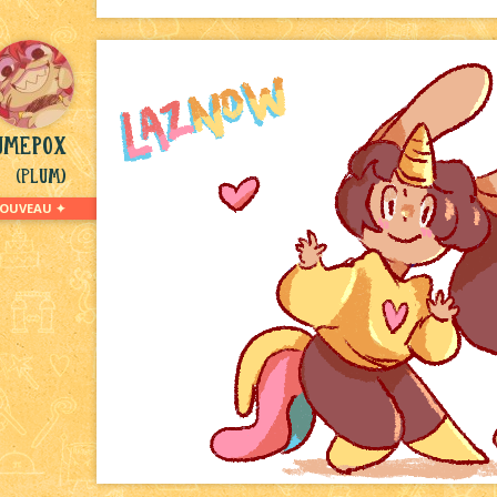
umepox
(Plum)
OUVEAU ✦