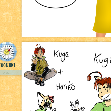
Toonuki
LU