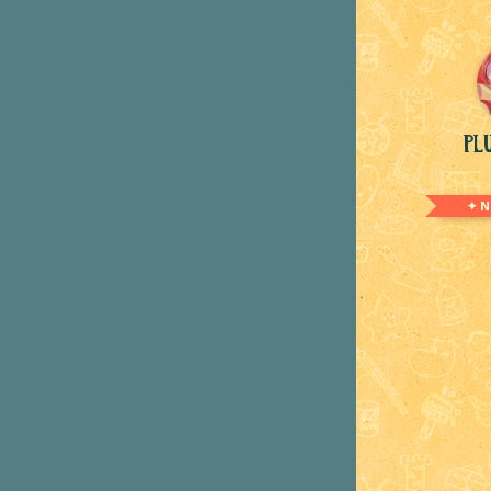
Pl
✦ N