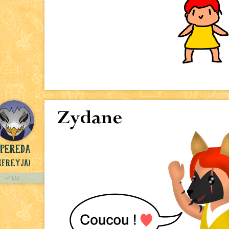
Pereda
(Freyja)
LU