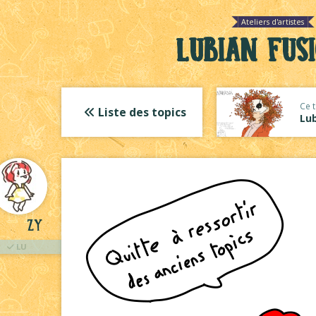
Ateliers d'artistes
Lubian Fus
Ce t
Liste des topics
Lub
Zy
LU