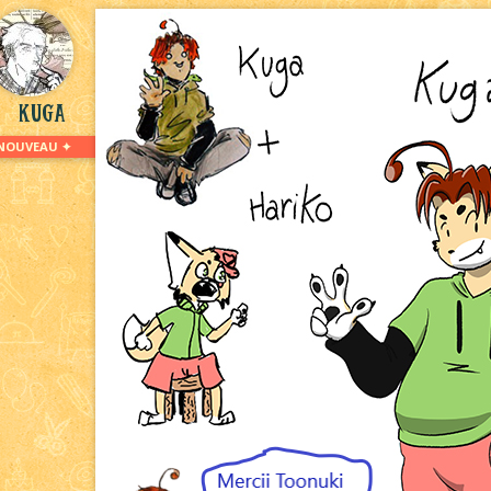
kuga
NOUVEAU ✦