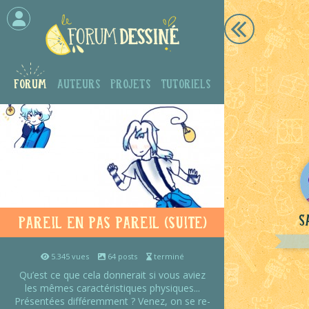
Forum
Auteurs
Projets
Tutoriels
S
Pareil en pas pareil (suite)
5.345 vues
64 posts
terminé
Qu’est ce que cela donnerait si vous aviez
les mêmes caractéristiques physiques...
Présentées différemment ? Venez, on se re-