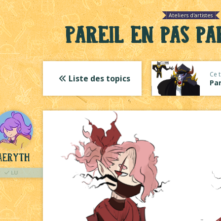
Ateliers d'artistes
Pareil en pas par
Ce t
Liste des topics
Par
aeryth
LU