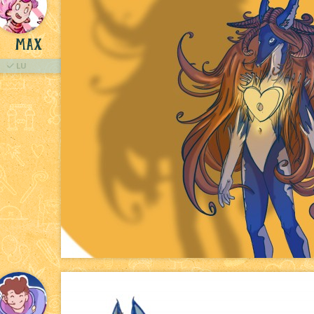
Max
LU