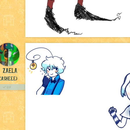
zaela
Zasheee)
LU