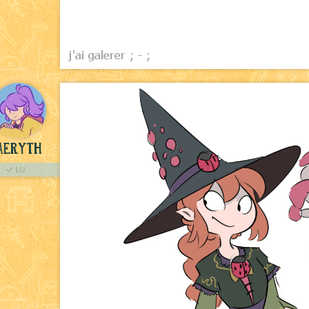
aeryth
LU