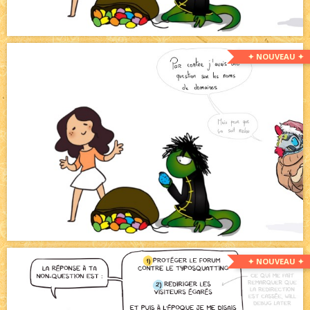
✦ NOUVEAU ✦
✦ NOUVEAU ✦