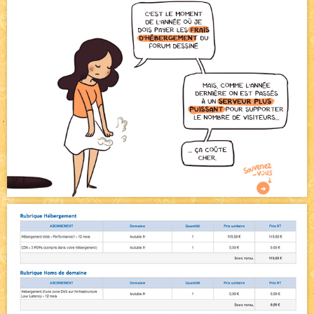
Bienvenue aux nouvell.eaux !
NEW
Bazar
NEW
Beyond the cliff (suite)
NEW
On retape les miniatures de l'accueil
NEW