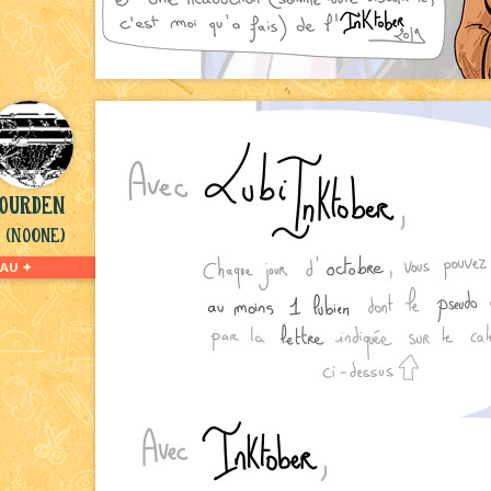
yourden
(NoOne)
AU ✦