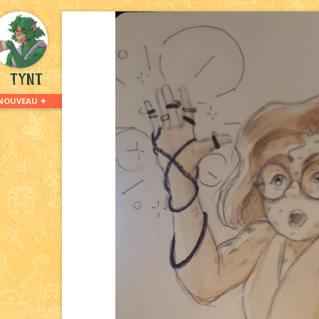
Tynt
NOUVEAU ✦