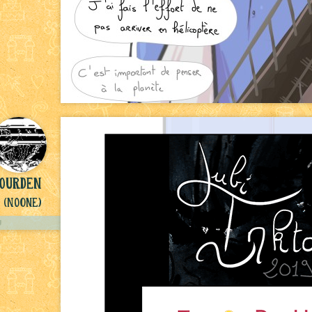
yourden
(NoOne)
U