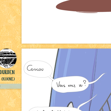
yourden
(NoOne)
U