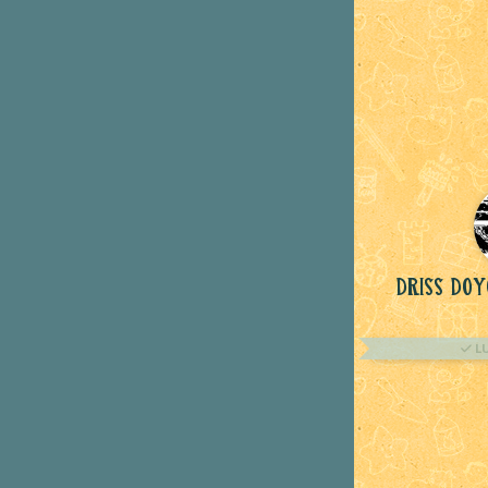
Driss Do
L