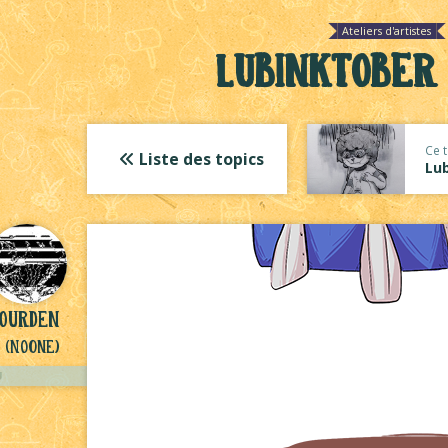
Ateliers d'artistes
Lubinktober 
Ce t
Liste des topics
Lub
yourden
(NoOne)
U