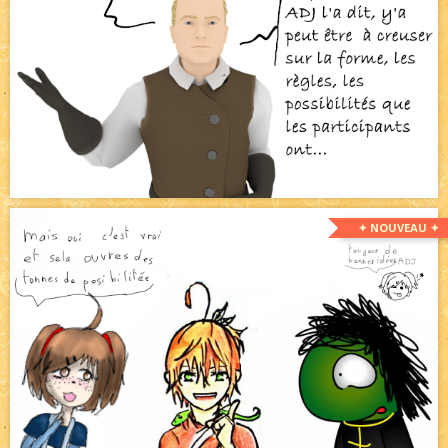
✦ NOUVEAU ✦