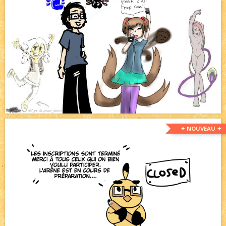
✦ NOUVEAU ✦