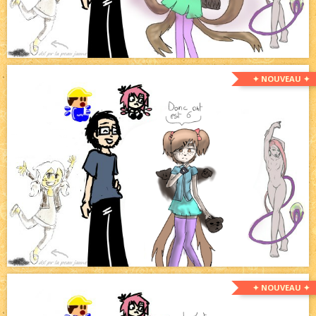
✦ NOUVEAU ✦
✦ NOUVEAU ✦