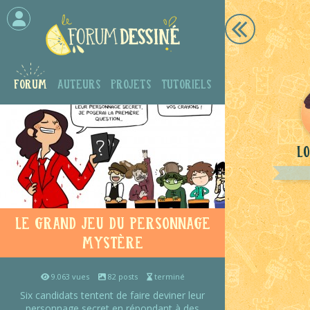
Forum
Auteurs
Projets
Tutoriels
Lo
Le grand jeu du personnage
mystère
9.063 vues
82 posts
terminé
Six candidats tentent de faire deviner leur
personnage secret en répondant à des