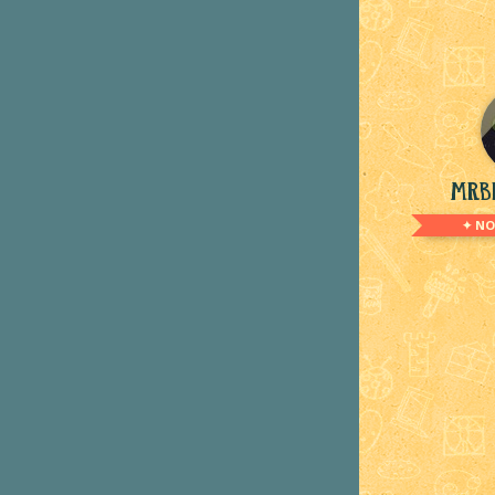
MrBr
✦ NO