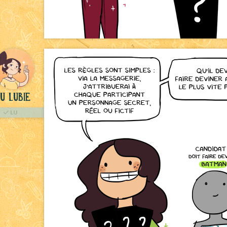
u Lubie
LU