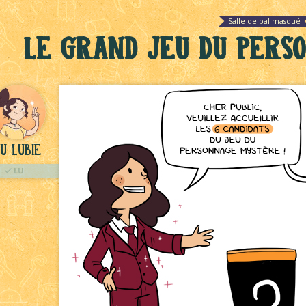
Salle de bal masqué
Le grand jeu du per
u Lubie
LU