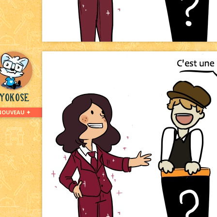
iyokose
NOUVEAU ✦