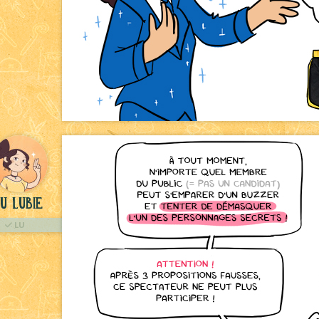
u Lubie
LU