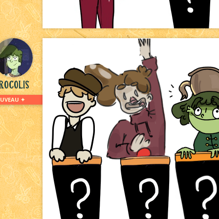
ocolis
UVEAU ✦