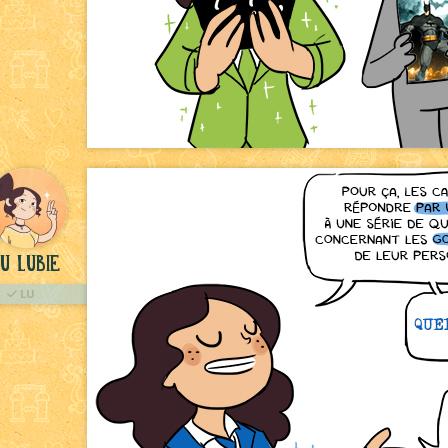
u Lubie
LU